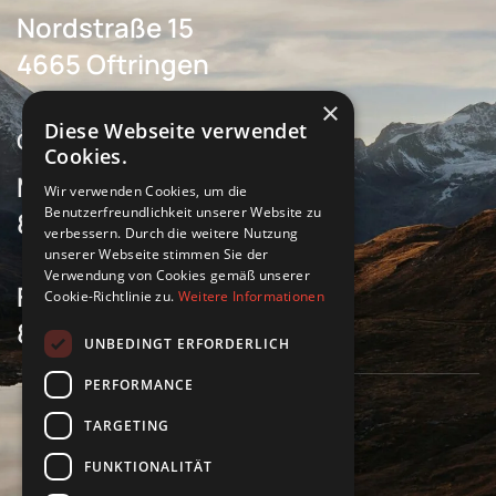
Nordstraße 15
4665 Oftringen
×
Diese Webseite verwendet
Öffnungszeiten
Cookies.
Montag bis Donnerstag
Wir verwenden Cookies, um die
Benutzerfreundlichkeit unserer Website zu
8 Uhr bis 17 Uhr
verbessern. Durch die weitere Nutzung
unserer Webseite stimmen Sie der
Verwendung von Cookies gemäß unserer
Freitag
Cookie-Richtlinie zu.
Weitere Informationen
8 Uhr bis 16 Uhr
UNBEDINGT ERFORDERLICH
PERFORMANCE
TARGETING
Impressum
Datenschutz
FUNKTIONALITÄT