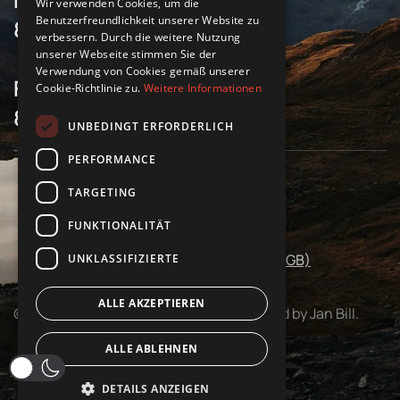
Wir verwenden Cookies, um die
Benutzerfreundlichkeit unserer Website zu
8 Uhr bis 17 Uhr
verbessern. Durch die weitere Nutzung
unserer Webseite stimmen Sie der
Verwendung von Cookies gemäß unserer
Freitag
Cookie-Richtlinie zu.
Weitere Informationen
8 Uhr bis 16 Uhr
UNBEDINGT ERFORDERLICH
PERFORMANCE
TARGETING
Impressum
Datenschutz
FUNKTIONALITÄT
Allgemeine Geschäftsbedingungen (AGB)
UNKLASSIFIZIERTE
ALLE AKZEPTIEREN
©
2026
Salvis. All rights reserved. Powered by Jan Bill.
ALLE ABLEHNEN
DETAILS ANZEIGEN