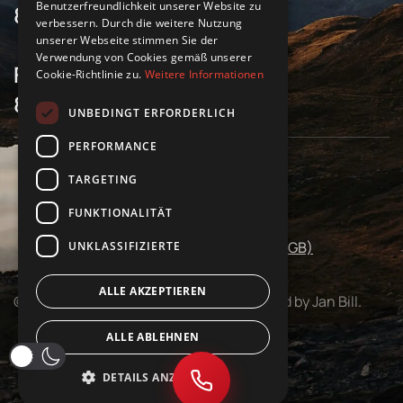
Benutzerfreundlichkeit unserer Website zu
8 Uhr bis 17 Uhr
verbessern. Durch die weitere Nutzung
unserer Webseite stimmen Sie der
Verwendung von Cookies gemäß unserer
Freitag
Cookie-Richtlinie zu.
Weitere Informationen
8 Uhr bis 16 Uhr
UNBEDINGT ERFORDERLICH
PERFORMANCE
TARGETING
Impressum
Datenschutz
FUNKTIONALITÄT
Allgemeine Geschäftsbedingungen (AGB)
UNKLASSIFIZIERTE
ALLE AKZEPTIEREN
©
2026
Salvis. All rights reserved. Powered by Jan Bill.
ALLE ABLEHNEN
DETAILS ANZEIGEN