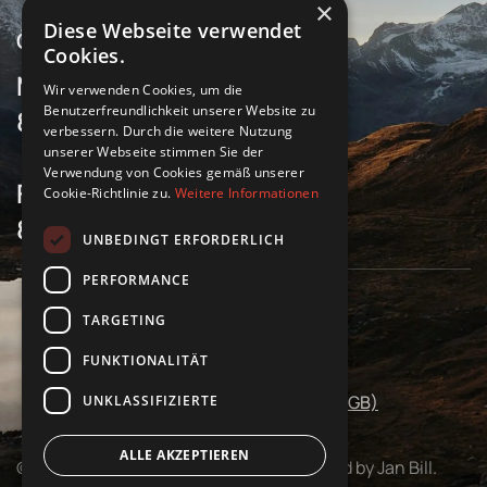
×
Diese Webseite verwendet
Öffnungszeiten
Cookies.
Montag bis Donnerstag
Wir verwenden Cookies, um die
Benutzerfreundlichkeit unserer Website zu
8 Uhr bis 17 Uhr
verbessern. Durch die weitere Nutzung
unserer Webseite stimmen Sie der
Verwendung von Cookies gemäß unserer
Freitag
Cookie-Richtlinie zu.
Weitere Informationen
8 Uhr bis 16 Uhr
UNBEDINGT ERFORDERLICH
PERFORMANCE
TARGETING
Impressum
Datenschutz
FUNKTIONALITÄT
Allgemeine Geschäftsbedingungen (AGB)
UNKLASSIFIZIERTE
ALLE AKZEPTIEREN
©
2026
Salvis. All rights reserved. Powered by Jan Bill.