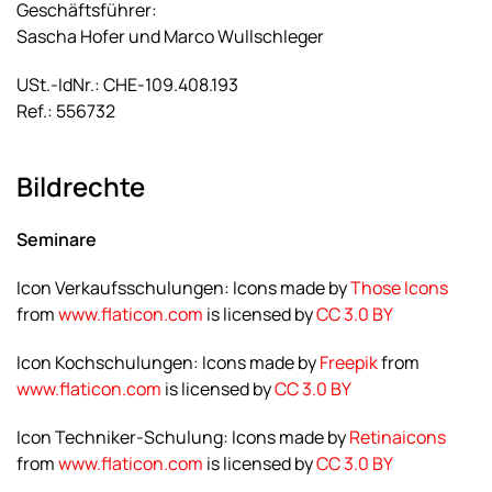
Geschäftsführer:
Sascha Hofer und Marco Wullschleger
USt.-IdNr.: CHE-109.408.193
Ref.: 556732
Bildrechte
Seminare
Icon Verkaufsschulungen: Icons made by
Those Icons
from
www.flaticon.com
is licensed by
CC 3.0 BY
Icon Kochschulungen: Icons made by
Freepik
from
www.flaticon.com
is licensed by
CC 3.0 BY
Icon Techniker-Schulung: Icons made by
Retinaicons
from
www.flaticon.com
is licensed by
CC 3.0 BY