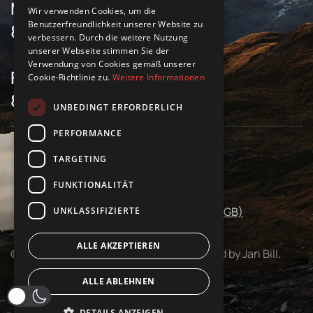
Montag bis Donnerstag
Wir verwenden Cookies, um die
Benutzerfreundlichkeit unserer Website zu
8 Uhr bis 17 Uhr
verbessern. Durch die weitere Nutzung
unserer Webseite stimmen Sie der
Verwendung von Cookies gemäß unserer
Freitag
Cookie-Richtlinie zu.
Weitere Informationen
8 Uhr bis 16 Uhr
UNBEDINGT ERFORDERLICH
PERFORMANCE
TARGETING
Impressum
Datenschutz
FUNKTIONALITÄT
Allgemeine Geschäftsbedingungen (AGB)
UNKLASSIFIZIERTE
ALLE AKZEPTIEREN
©
2026
Salvis. All rights reserved. Powered by Jan Bill.
ALLE ABLEHNEN
DETAILS ANZEIGEN