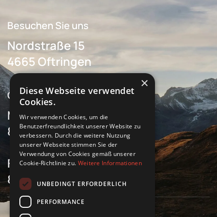
Besuchen Sie uns
Nordstraße 15
4665 Oftringen
×
Diese Webseite verwendet
Öffnungszeiten
Cookies.
Montag bis Donnerstag
Wir verwenden Cookies, um die
Benutzerfreundlichkeit unserer Website zu
8 Uhr bis 17 Uhr
verbessern. Durch die weitere Nutzung
unserer Webseite stimmen Sie der
Verwendung von Cookies gemäß unserer
Freitag
Cookie-Richtlinie zu.
Weitere Informationen
8 Uhr bis 16 Uhr
UNBEDINGT ERFORDERLICH
PERFORMANCE