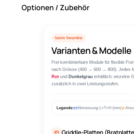
Optionen / Zubehör
Salvis Smartline
Varianten & Modelle
Frei kombinierbare Module für flexible Fr
nach Grösse (400 → 600 → 800). Jedes Mo
Rot
und
Dunkelgrau
erhältlich; einzelne 
zusätzlich in zwei Leistungsstufen.
Legende:
Abmessung L×T×H (mm)
Ansc
Griddle-Platten (Bratplatt