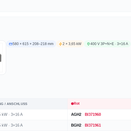
580 × 615 × 208–218 mm
2 × 3,65 kW
400 V 3P+N+E · 3×16 A
Rot
NG / ANSCHLUSS
5 kW · 3×16 A
AGH2
·
BI371960
5 kW · 3×16 A
BGH2
·
BI371961