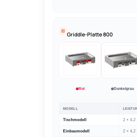
Griddle-Platte 800
Rot
Dunkelgrau
MODELL
LEISTU
Tischmodell
2 × 4,2
Einbaumodell
2 × 4,2