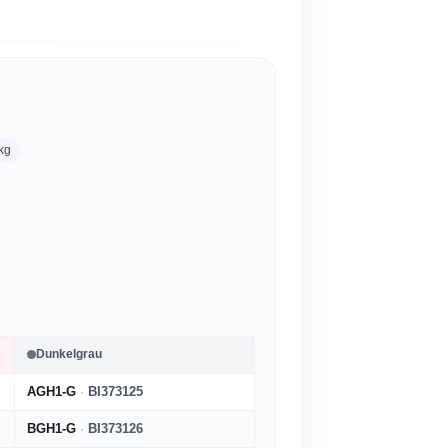
 kg
Dunkelgrau
AGH1-G
·
BI373125
BGH1-G
·
BI373126