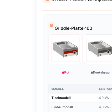
Griddle-Platte 400
Rot
Dunkelgrau
MODELL
LEISTUN
Tischmodell
4,0 kW ·
Einbaumodell
4,0 kW ·