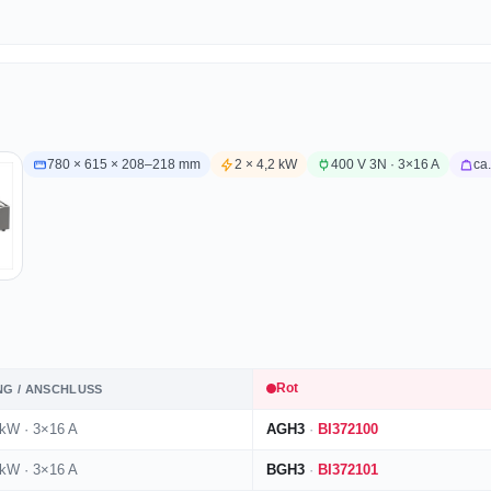
780 × 615 × 208–218 mm
2 × 4,2 kW
400 V 3N · 3×16 A
ca
Rot
NG / ANSCHLUSS
 kW · 3×16 A
AGH3
·
BI372100
 kW · 3×16 A
BGH3
·
BI372101