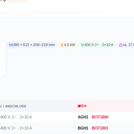
380 × 615 × 208–218 mm
4,0 kW
400 V 2~ · 2×10 A
ca. 27
Rot
G / ANSCHLUSS
 400 V 2~ · 2×10 A
AGH1
·
BI371800
 400 V 2~ · 2×10 A
BGH1
·
BI371801