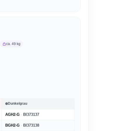
ca. 49 kg
Dunkelgrau
AGH2-G
·
BI373137
BGH2-G
·
BI373138