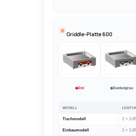
Griddle-Platte 600
Rot
Dunkelgrau
MODELL
LEISTU
Tischmodell
2 × 3,6
Einbaumodell
2 × 3,6