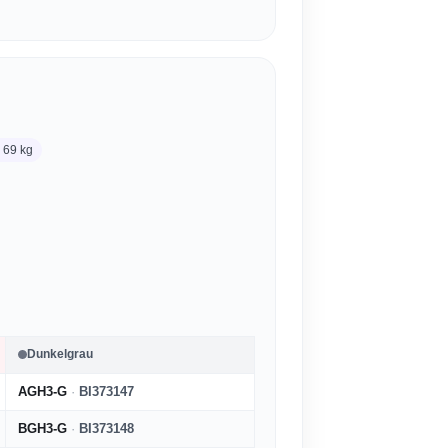
. 69 kg
Dunkelgrau
AGH3-G
·
BI373147
BGH3-G
·
BI373148