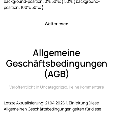
background-position: 0% 50%; } 50% { background-
position: 100% 50%; } ...
Weiterlesen
Allgemeine
Geschäftsbedingungen
(AGB)
zu
Veröffentlicht in
Uncategorized
.
Keine Kommentare
Allg
Gesc
Letzte Aktualisierung: 21.04.2026 1. Einleitung Diese
(AGB
Allgemeinen Geschäftsbedingungen gelten für diese