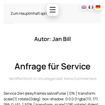
Zum Hauptinhalt springen
Autor:
Jan Bill
Anfrage für Service
zu
Veröffentlicht in
Uncategorized
.
Keine Kommentare
Anfr
für
Service 24H @keyframes salvisPulse { 0% { transform:
Serv
scale(1) rotate(0deg); box-shadow: 0 0 0 0 rgba(111, 177,
199, 0.45); } 50% { transform: scale(1.08) rotate(-6deg);