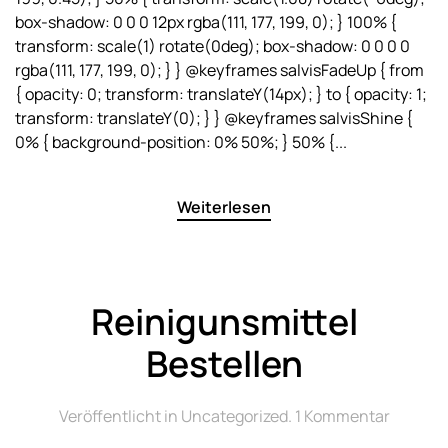
box-shadow: 0 0 0 12px rgba(111, 177, 199, 0); } 100% {
transform: scale(1) rotate(0deg); box-shadow: 0 0 0 0
rgba(111, 177, 199, 0); } } @keyframes salvisFadeUp { from
{ opacity: 0; transform: translateY(14px); } to { opacity: 1;
transform: translateY(0); } } @keyframes salvisShine {
0% { background-position: 0% 50%; } 50% {...
Weiterlesen
Reinigunsmittel
Bestellen
zu
Veröffentlicht in
Uncategorized
.
1 Kommentar
Reinigu